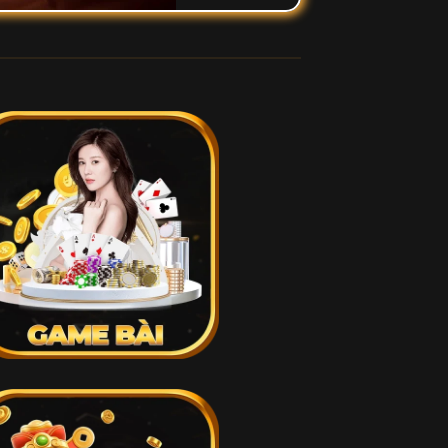
oàn thông tin cá nhân. Tình trạng giả mạo