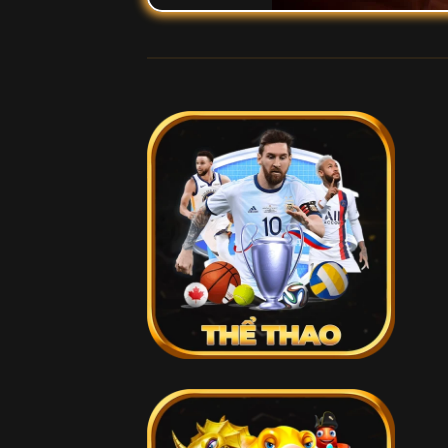
Cập nhật link vào chính 
Muốn truy cập nền tảng, hội viên cần sử 