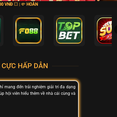
OÀN TRẢ HÀNG TUẦN LÊN ĐẾN 1.5%
🔁 | 🎉
LÌ XÌ MAY MẮN L
E CỰC HẤP DẪN
hỉ mang đến trải nghiệm giải trí đa dạng
úp hội viên hiểu thêm về nhà cái cùng và