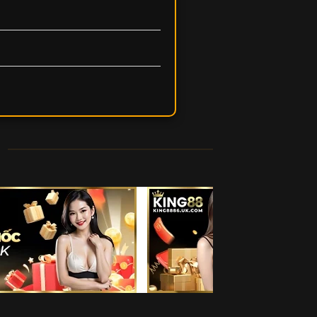
 tạo nên sự khác biệt. Những cải tiến liên
iếp theo sẽ điểm qua các ưu điểm nổi bật
y từ lần đầu truy cập. Hệ thống áp dụng
ải nghiệm mượt mà cho hội viên. Việc mở