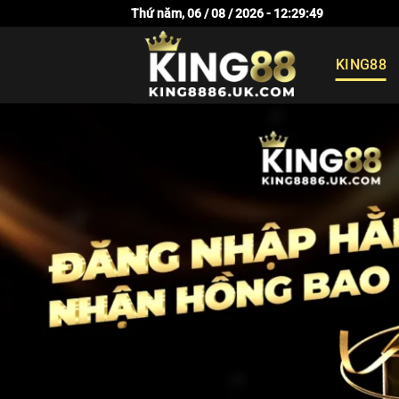
Bỏ
Thứ năm, 06 / 08 / 2026 - 12:29:51
qua
nội
KING88
dung