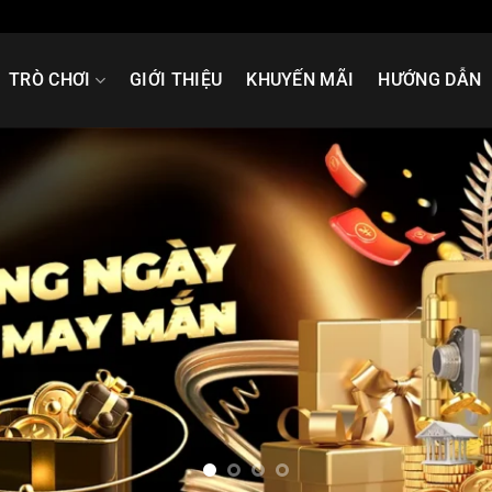
TRÒ CHƠI
GIỚI THIỆU
KHUYẾN MÃI
HƯỚNG DẪN