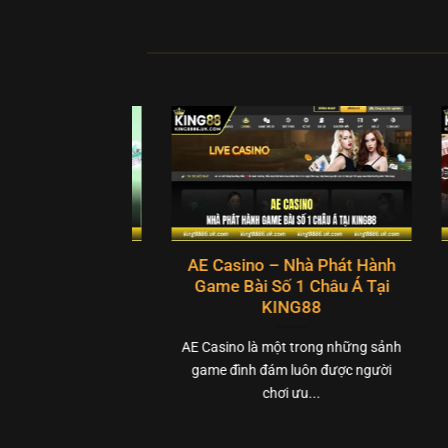
đồng thời nhiều cửa sổ trò chơi không gâ
Cách bố trí danh mục sản phẩm trên nền 
tìm kiếm trong vòng chưa đầy 5 giây. Hệ
góp phần kéo dài thời gian hội viên đơn v
Trải nghiệm game không lo bị giật
KING88
trang bị hạ tầng máy chủ hiện đ
định, giảm thiểu tối đa hiện tượng giật la
duy trì trải nghiệm mượt mà, phản hồi tố
ING88 – Sảnh
AE Casino – Nhà Phát Hành
R
ới Dealer Xinh
Game Bài Số 1 Châu Á Tại
Dẫ
Nền tảng sử dụng công nghệ phân phối tả
ẹp
KING88
có hơn 100.000 lượt khách hàng truy cậ
thống được thực hiện đều đặn hàng tuầ
 tạo nên sức hút
AE Casino là một trong những sảnh
Rou
àng cá cược trực
game đình đám luôn được người
trò
n...
chơi ưu...