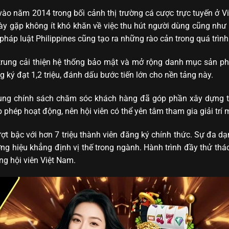
vào năm 2014 trong bối cảnh thị trường cá cược trực tuyến ở V
y gặp không ít khó khăn về việc thu hút người dùng cũng như 
háp luật Philippines cũng tạo ra những rào cản trong quá trình 
 trung cải thiện hệ thống bảo mật và mở rộng danh mục sản 
ký đạt 1,2 triệu, đánh dấu bước tiến lớn cho nền tảng này.
cùng chính sách chăm sóc khách hàng đã góp phần xây dựng th
 phép hoạt động, nên hội viên có thể yên tâm tham gia giải trí 
ợt bậc với hơn 7 triệu thành viên đăng ký chính thức. Sự đa dạn
ương hiệu khẳng định vị thế trong ngành. Hành trình đầy thử th
ng hội viên Việt Nam.