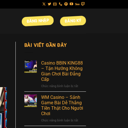
ĐĂNG NHẬP
ĐĂNG KÝ
BÀI VIẾT GẦN ĐÂY
Casino BBIN KING88
– Tận Hưởng Không
Gian Chơi Bài Đẳng
Cấp
Chức năng bình luận bị tắt
ở
Casino
BBIN
WM Casino – Sảnh
KING88
Game Bài Dễ Thắng
–
Tiền Thật Cho Người
Tận
Chơi
Hưởng
Không
Chức năng bình luận bị tắt
ở
Gian
WM