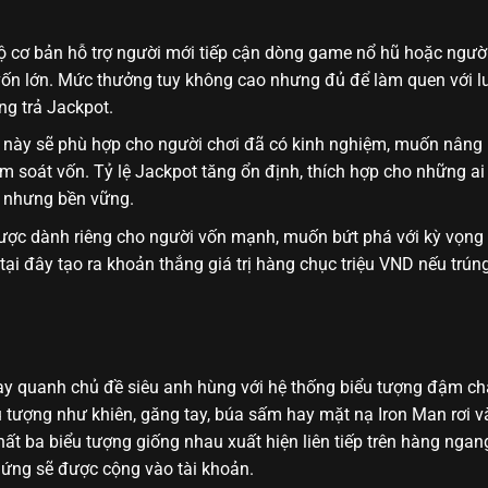
ộ cơ bản hỗ trợ người mới tiếp cận dòng game nổ hũ hoặc ngườ
 vốn lớn. Mức thưởng tuy không cao nhưng đủ để làm quen với l
ng trả Jackpot.
này sẽ phù hợp cho người chơi đã có kinh nghiệm, muốn nâng
 soát vốn. Tỷ lệ Jackpot tăng ổn định, thích hợp cho những ai
h nhưng bền vững.
ợc dành riêng cho người vốn mạnh, muốn bứt phá với kỳ vọng 
ại đây tạo ra khoản thắng giá trị hàng chục triệu VND nếu trún
oay quanh chủ đề siêu anh hùng với hệ thống biểu tượng đậm ch
 tượng như khiên, găng tay, búa sấm hay mặt nạ Iron Man rơi v
 nhất ba biểu tượng giống nhau xuất hiện liên tiếp trên hàng ngan
ứng sẽ được cộng vào tài khoản.