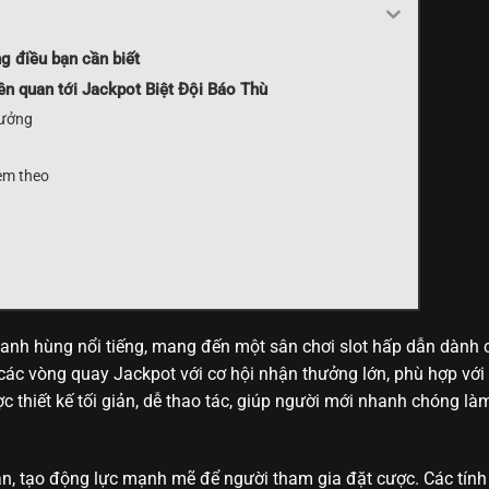
g điều bạn cần biết
ên quan tới Jackpot Biệt Đội Báo Thù
hưởng
kèm theo
 anh hùng nổi tiếng, mang đến một sân chơi slot hấp dẫn dành 
 các vòng quay Jackpot với cơ hội nhận thưởng lớn, phù hợp với
c thiết kế tối giản, dễ thao tác, giúp người mới nhanh chóng là
gian, tạo động lực mạnh mẽ để người tham gia đặt cược. Các tính