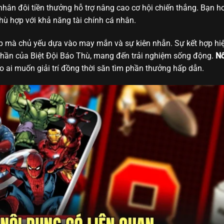
hân đôi tiền thưởng hỗ trợ nâng cao cơ hội chiến thắng. Bạn h
hù hợp với khả năng tài chính cá nhân.
 mà chủ yếu dựa vào may mắn và sự kiên nhẫn. Sự kết hợp hi
 thần của Biệt Đội Báo Thù, mang đến trải nghiệm sống động.
N
o ai muốn giải trí đồng thời săn tìm phần thưởng hấp dẫn.