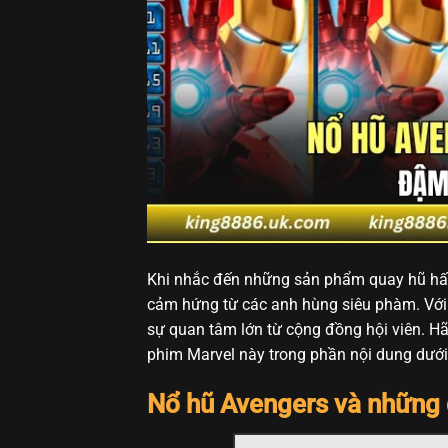
Khi nhắc đến những sản phẩm quay hũ hấp
cảm hứng từ các anh hùng siêu phàm. Với c
sự quan tâm lớn từ cộng đồng hội viên. H
phim Marvel này trong phần nội dung dưới
Nổ hũ Avengers và những 