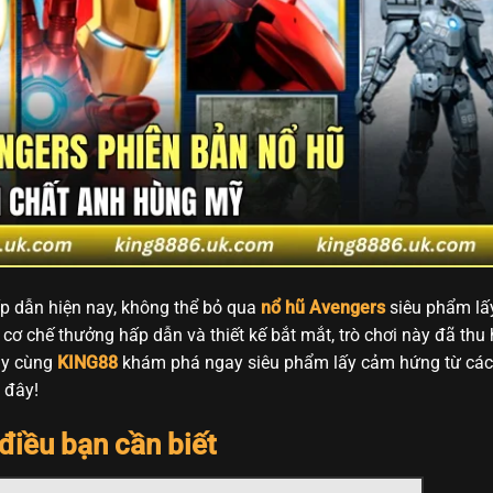
 dẫn hiện nay, không thể bỏ qua
n
ổ hũ Avengers
siêu phẩm lấ
ơ chế thưởng hấp dẫn và thiết kế bắt mắt, trò chơi này đã thu 
ãy cùng
KING88
khám phá ngay siêu phẩm lấy cảm hứng từ các
 đây!
điều bạn cần biết