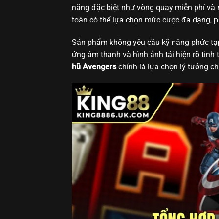
năng đặc biệt như vòng quay miễn phí và n
toàn có thể lựa chọn mức cược đa dạng, p
Sản phẩm không yêu cầu kỹ năng phức tạp
ứng âm thanh và hình ảnh tái hiện rõ tinh
hũ Avengers
chính là lựa chọn lý tưởng ch