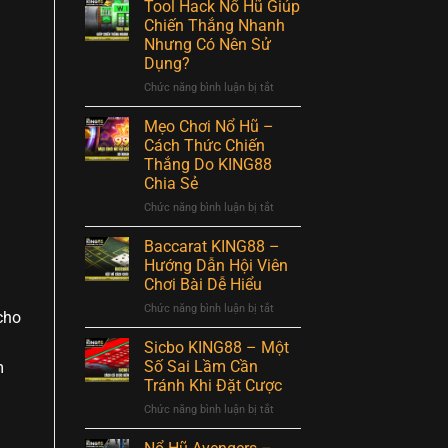
Số
KING88
Tool Hack Nổ Hũ Giúp
1
–
Chiến Thắng Nhanh
Châu
Hướng
Nhưng Có Nên Sử
Á
Dẫn
Dụng?
Tại
Cách
KING88
Thức
Chức năng bình luận bị tắt
ở
Đặt
Tool
Cược
Hack
Mẹo Chơi Nổ Hũ –
Chi
Nổ
Cách Thức Chiến
Tiết
Hũ
Thắng Do KING88
Giúp
Chia Sẻ
Chiến
Thắng
Chức năng bình luận bị tắt
ở
Nhanh
Mẹo
Nhưng
Chơi
Baccarat KING88 –
Có
Nổ
Hướng Dẫn Hội Viên
Nên
Hũ
Chơi Bài Dễ Hiểu
Sử
–
Chức năng bình luận bị tắt
Dụng?
ở
Cách
cho
Baccarat
Thức
KING88
Chiến
Sicbo KING88 – Một
–
Thắng
Số Sai Lầm Cần
m
Hướng
Do
Tránh Khi Đặt Cược
Dẫn
KING88
Chức năng bình luận bị tắt
ở
Hội
Chia
Sicbo
Viên
Sẻ
KING88
Chơi