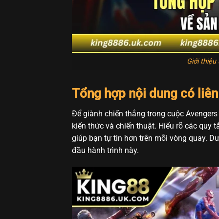
Giới thiệ
Tổng hợp nội dung có liên
Để giành chiến thắng trong cuộc Avengers
kiến thức và chiến thuật. Hiểu rõ các quy t
giúp bạn tự tin hơn trên mỗi vòng quay. D
đầu hành trình này.