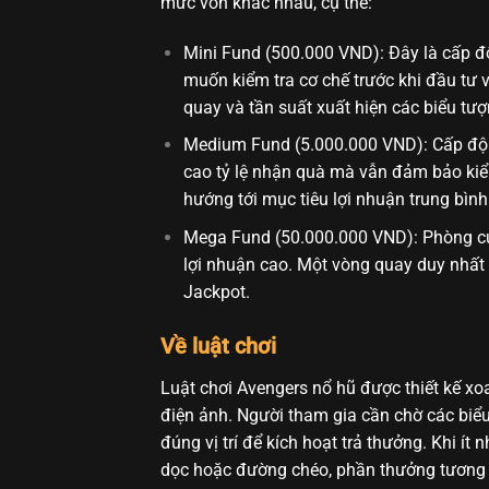
mức vốn khác nhau, cụ thể:
Mini Fund (500.000 VND): Đây là cấp đ
muốn kiểm tra cơ chế trước khi đầu tư
quay và tần suất xuất hiện các biểu tượ
Medium Fund (5.000.000 VND): Cấp độ 
cao tỷ lệ nhận quà mà vẫn đảm bảo kiểm
hướng tới mục tiêu lợi nhuận trung bìn
Mega Fund (50.000.000 VND): Phòng cư
lợi nhuận cao. Một vòng quay duy nhất t
Jackpot.
Về luật chơi
Luật chơi Avengers nổ hũ được thiết kế x
điện ảnh. Người tham gia cần chờ các biểu
đúng vị trí để kích hoạt trả thưởng. Khi ít
dọc hoặc đường chéo, phần thưởng tương 