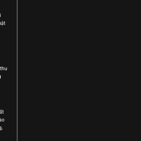
i
uật
thu
g
ất
ào
g,