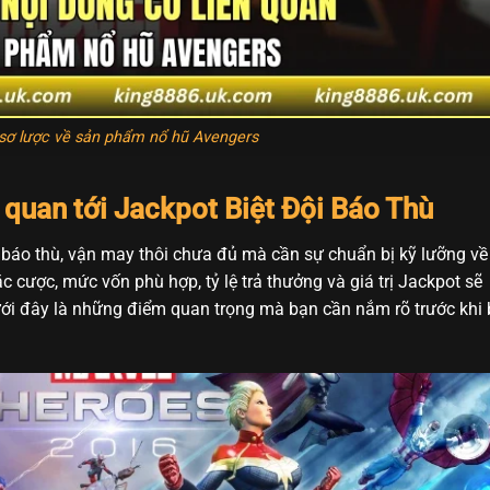
u sơ lược về sản phẩm nổ hũ Avengers
 quan tới Jackpot Biệt Đội Báo Thù
 báo thù, vận may thôi chưa đủ mà cần sự chuẩn bị kỹ lưỡng về
ắc cược, mức vốn phù hợp, tỷ lệ trả thưởng và giá trị Jackpot sẽ
ưới đây là những điểm quan trọng mà bạn cần nắm rõ trước khi 