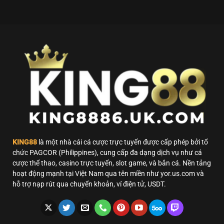
Thú
–
Vị
Khám
Cho
Phá
Người
Sân
Chơi
Chơi
Đỉnh
Nhất
Thị
Trường
2025
KING88
là một nhà cái cá cược trực tuyến được cấp phép bởi tổ
chức PAGCOR (Philippines), cung cấp đa dạng dịch vụ như cá
cược thể thao, casino trực tuyến, slot game, và bắn cá. Nền tảng
hoạt động mạnh tại Việt Nam qua tên miền như yor.us.com và
hỗ trợ nạp rút qua chuyển khoản, ví điện tử, USDT.