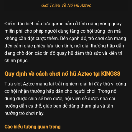
Giới Thiệu Về Nổ Hũ Aztec
Điểm đặc biệt của tựa game nằm ở tính năng vòng quay
miễn phí, cho phép người dùng tăng cơ hội trúng lớn mà
không cần đặt cược thêm. Bên cạnh đó, trò chơi còn mang
đến cảm giác phiêu lưu kịch tính, nơi giải thưởng hấp dẫn
đang chờ đón các tín đồ quay hũ dám thử sức và kiên trì
chinh phục.
Quy định về cách chơi nổ hũ Aztec tại KING88
Tựa slot Aztec mang lại trải nghiệm giải trí đầy thú vị cùng
cơ hội nhận thưởng hấp dẫn cho người chơi. Trong nội
dung được chia sẻ bên dưới, hội viên sẽ được nhà cái
hướng dẫn cụ thể, giúp bạn dễ dàng tham gia và tận
hưởng trò chơi này.
Các biểu tượng quan trọng