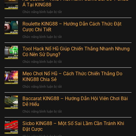
KING88
Hấp
Á Tại KING88
Chơi
–
Dẫn
Chức năng bình luận bị tắt
ở
Sảnh
Nhất
AE
Thiên
Tại
Casino
Roulette KING88 – Hướng Dẫn Cách Thức Đặt
Đường
KING88
–
Với
Cược Chi Tiết
Nhà
Dealer
Chức năng bình luận bị tắt
ở
Phát
Xinh
Roulette
Hành
Đẹp
KING88
Tool Hack Nổ Hũ Giúp Chiến Thắng Nhanh Nhưng
Game
–
Bài
Có Nên Sử Dụng?
Hướng
Số
Chức năng bình luận bị tắt
ở
Dẫn
1
Tool
Cách
Châu
Hack
Mẹo Chơi Nổ Hũ – Cách Thức Chiến Thắng Do
Thức
Á
Nổ
Đặt
KING88 Chia Sẻ
Tại
Hũ
Cược
KING88
Chức năng bình luận bị tắt
ở
Giúp
Chi
Mẹo
Chiến
Tiết
Chơi
Baccarat KING88 – Hướng Dẫn Hội Viên Chơi Bài
Thắng
Nổ
Nhanh
Dễ Hiểu
Hũ
Nhưng
Chức năng bình luận bị tắt
ở
–
Có
Baccarat
Cách
Nên
KING88
Sicbo KING88 – Một Số Sai Lầm Cần Tránh Khi
Thức
Sử
–
Chiến
Đặt Cược
Dụng?
Hướng
Thắng