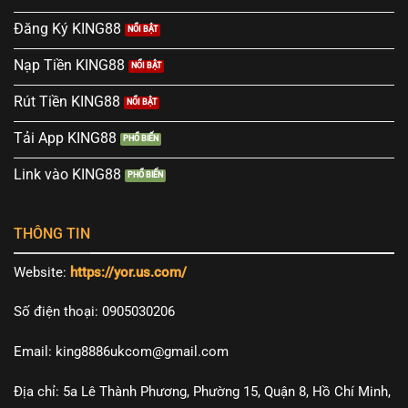
Đăng Ký KING88
Nạp Tiền KING88
Rút Tiền KING88
Tải App KING88
Link vào KING88
THÔNG TIN
Website:
https://yor.us.com/
Số điện thoại: 0905030206
Email:
king8886ukcom@gmail.com
Địa chỉ: 5a Lê Thành Phương, Phường 15, Quận 8, Hồ Chí Minh,