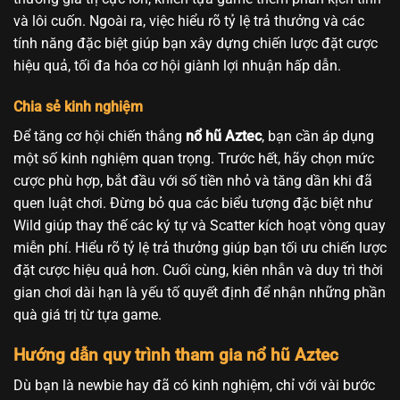
và lôi cuốn. Ngoài ra, việc hiểu rõ tỷ lệ trả thưởng và các
tính năng đặc biệt giúp bạn xây dựng chiến lược đặt cược
hiệu quả, tối đa hóa cơ hội giành lợi nhuận hấp dẫn.
Chia sẻ kinh nghiệm
Để tăng cơ hội chiến thắng
nổ hũ Aztec
, bạn cần áp dụng
một số kinh nghiệm quan trọng. Trước hết, hãy chọn mức
cược phù hợp, bắt đầu với số tiền nhỏ và tăng dần khi đã
quen luật chơi. Đừng bỏ qua các biểu tượng đặc biệt như
Wild giúp thay thế các ký tự và Scatter kích hoạt vòng quay
miễn phí. Hiểu rõ tỷ lệ trả thưởng giúp bạn tối ưu chiến lược
đặt cược hiệu quả hơn. Cuối cùng, kiên nhẫn và duy trì thời
gian chơi dài hạn là yếu tố quyết định để nhận những phần
quà giá trị từ tựa game.
Hướng dẫn quy trình tham gia nổ hũ Aztec
Dù bạn là newbie hay đã có kinh nghiệm, chỉ với vài bước