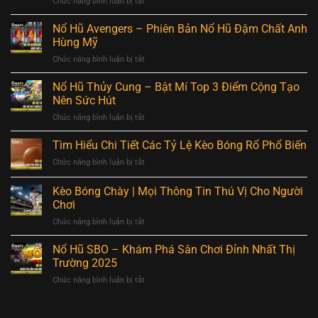
Chức năng bình luận bị tắt
ở
Dẫn
Do
Sicbo
Hội
KING88
KING88
Nổ Hũ Avengers – Phiên Bản Nổ Hũ Đậm Chất Anh
Viên
Chia
–
Chơi
Hùng Mỹ
Sẻ
Một
Bài
Chức năng bình luận bị tắt
ở
Số
Dễ
Nổ
Sai
Hiểu
Hũ
Nổ Hũ Thủy Cung – Bật Mí Top 3 Điểm Cộng Tạo
Lầm
Avengers
Cần
Nên Sức Hút
–
Tránh
Chức năng bình luận bị tắt
ở
Phiên
Khi
Nổ
Bản
Đặt
Hũ
Tìm Hiểu Chi Tiết Các Tỷ Lệ Kèo Bóng Rổ Phổ Biến
Nổ
Cược
Thủy
Hũ
Chức năng bình luận bị tắt
ở
Cung
Đậm
Tìm
–
Chất
Hiểu
Kèo Bóng Chày | Mọi Thông Tin Thú Vị Cho Người
Bật
Anh
Chi
Mí
Chơi
Hùng
Tiết
Top
Mỹ
Chức năng bình luận bị tắt
ở
Các
3
Kèo
Tỷ
Điểm
Bóng
Lệ
Nổ Hũ SBO – Khám Phá Sân Chơi Đỉnh Nhất Thị
Cộng
Chày
Kèo
Trường 2025
Tạo
|
Bóng
Nên
Chức năng bình luận bị tắt
ở
Mọi
Rổ
Sức
Nổ
Thông
Phổ
Hút
Hũ
Tin
Biến
SBO