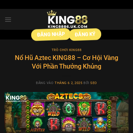
Bỏ
qua
nội
dung
ĐĂNG NHẬP
ĐĂNG KÝ
TRÒ CHƠI KING88
Nổ Hũ Aztec KING88 – Cơ Hội Vàng
Với Phần Thưởng Khủng
ĐĂNG VÀO
THÁNG 6 2, 2025
BỞI
SEO